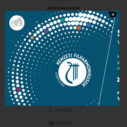
Közérdekű adatok
Sajtószoba
Adatvédelem
Impresszum
NEMZETI
FILHARMONIKUSOK
1095 Budapest, Komor Marcell u. 1. (Müpa)
411-6600
411-6699