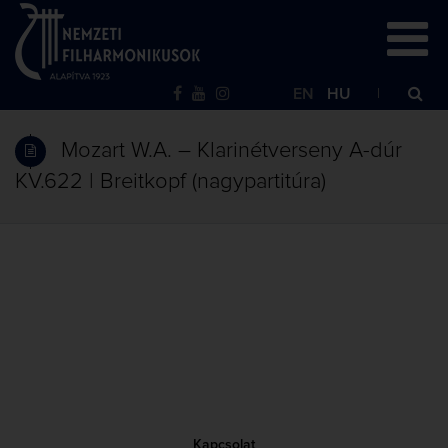
EN
HU
Mozart W.A. – Klarinétverseny A-dúr
KV.622 | Breitkopf (nagypartitúra)
Kapcsolat