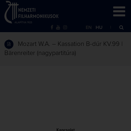
EN
HU
Mozart W.A. – Kassation B-dúr KV.99 |
Bärenreiter (nagypartitúra)
Kapcsolat