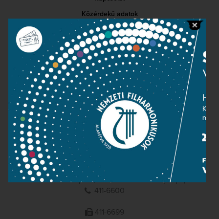
Közérdekű adatok
Sajtószoba
Adatvédelem
Impresszum
NEMZETI
FILHARMONIKUSOK
1095 Budapest, Komor Marcell u. 1. (Müpa)
411-6600
411-6699