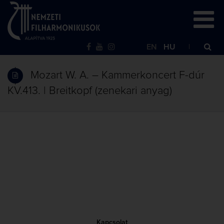
EN
HU
Mozart W. A. – Kammerkoncert F-dúr
KV.413. | Breitkopf (zenekari anyag)
Kapcsolat