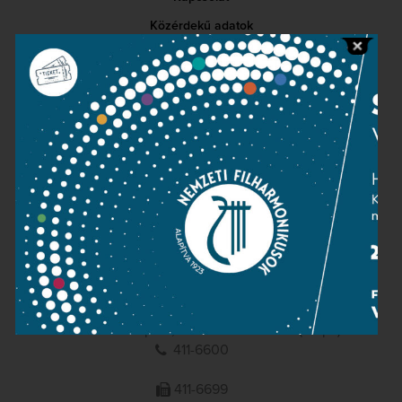
Közérdekű adatok
Sajtószoba
Adatvédelem
Impresszum
NEMZETI
FILHARMONIKUSOK
1095 Budapest, Komor Marcell u. 1. (Müpa)
411-6600
411-6699