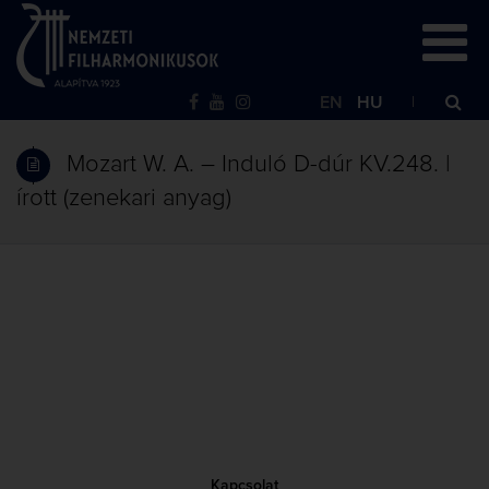
EN
HU
Mozart W. A. – Induló D-dúr KV.248. |
írott (zenekari anyag)
Kapcsolat