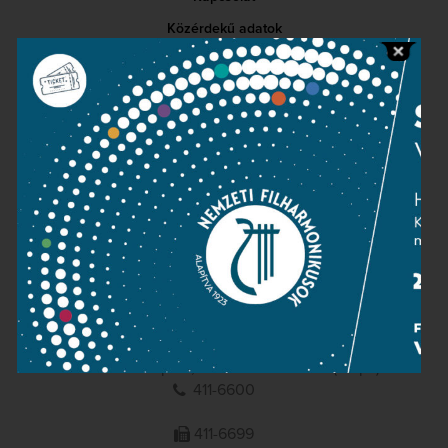
Közérdekű adatok
Sajtószoba
Adatvédelem
Impresszum
NEMZETI
FILHARMONIKUSOK
1095 Budapest, Komor Marcell u. 1. (Müpa)
411-6600
411-6699