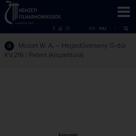
EN
HU
Mozart W. A. – Hegedűverseny G-dúr
KV.216 | Peters (kispartitúra)
Kapcsolat