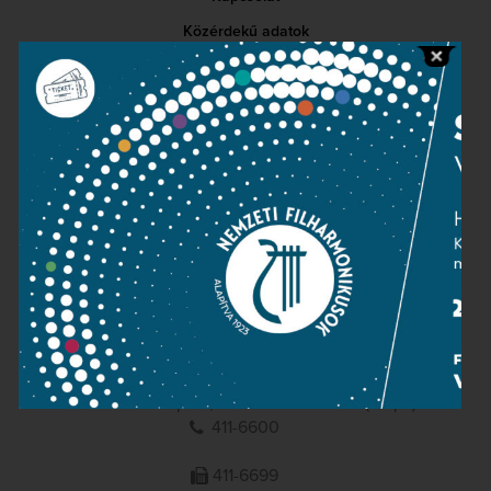
Közérdekű adatok
Sajtószoba
Adatvédelem
Impresszum
NEMZETI
FILHARMONIKUSOK
1095 Budapest, Komor Marcell u. 1. (Müpa)
411-6600
411-6699