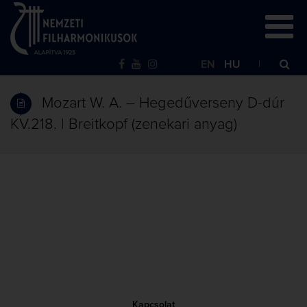
EN
HU
Mozart W. A. – Hegedűverseny D-dúr
KV.218. | Breitkopf (zenekari anyag)
Kapcsolat