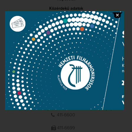
Közérdekű adatok
Sajtószoba
Adatvédelem
Impresszum
NEMZETI
FILHARMONIKUSOK
1095 Budapest, Komor Marcell u. 1. (Müpa)
411-6600
411-6699