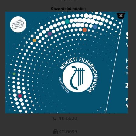
Közérdekű adatok
Sajtószoba
Adatvédelem
Impresszum
NEMZETI
FILHARMONIKUSOK
1095 Budapest, Komor Marcell u. 1. (Müpa)
411-6600
411-6699