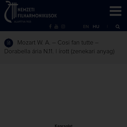
EN
HU
Mozart W. A. – Cosi fan tutte –
Dorabella ária N.11. | írott (zenekari anyag)
Kapcsolat