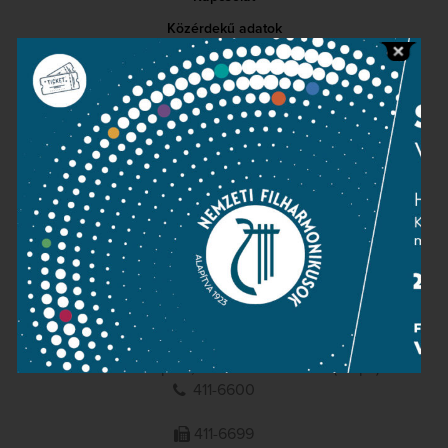
Közérdekű adatok
Sajtószoba
Adatvédelem
Impresszum
NEMZETI
FILHARMONIKUSOK
1095 Budapest, Komor Marcell u. 1. (Müpa)
411-6600
411-6699