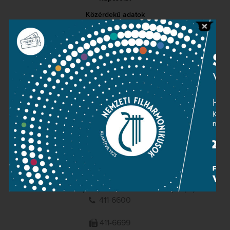
Közérdekű adatok
Sajtószoba
Adatvédelem
Impresszum
NEMZETI
FILHARMONIKUSOK
1095 Budapest, Komor Marcell u. 1. (Müpa)
411-6600
411-6699