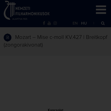
EN
HU
Mozart – Mise c-moll KV.427 | Breitkopf
(zongorakivonat)
Kapcsolat