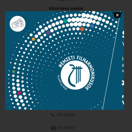
Közérdekű adatok
Sajtószoba
Adatvédelem
Impresszum
NEMZETI
FILHARMONIKUSOK
1095 Budapest, Komor Marcell u. 1. (Müpa)
411-6600
411-6699