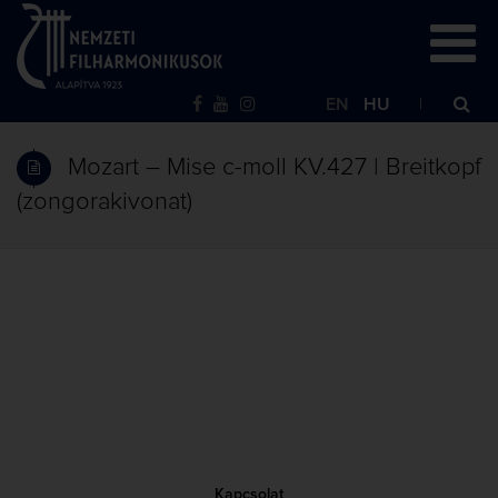
EN
HU
Mozart – Mise c-moll KV.427 | Breitkopf
(zongorakivonat)
Kapcsolat