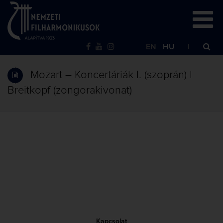
EN
HU
Mozart – Koncertáriák I. (szoprán) |
Breitkopf (zongorakivonat)
Kapcsolat