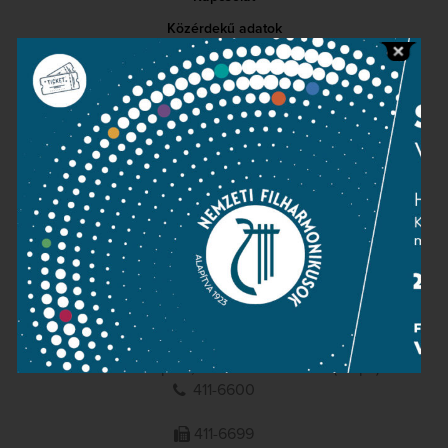
Közérdekű adatok
Sajtószoba
Adatvédelem
Impresszum
NEMZETI
FILHARMONIKUSOK
1095 Budapest, Komor Marcell u. 1. (Müpa)
411-6600
411-6699