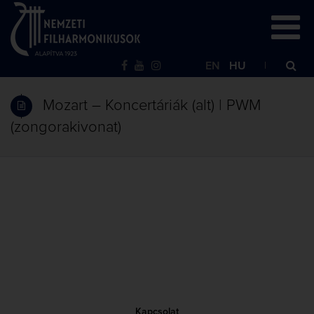
EN
HU
Mozart – Koncertáriák (alt) | PWM
(zongorakivonat)
Kapcsolat