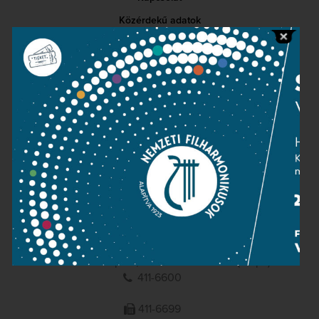
Közérdekű adatok
Sajtószoba
Adatvédelem
Impresszum
NEMZETI
FILHARMONIKUSOK
1095 Budapest, Komor Marcell u. 1. (Müpa)
411-6600
411-6699