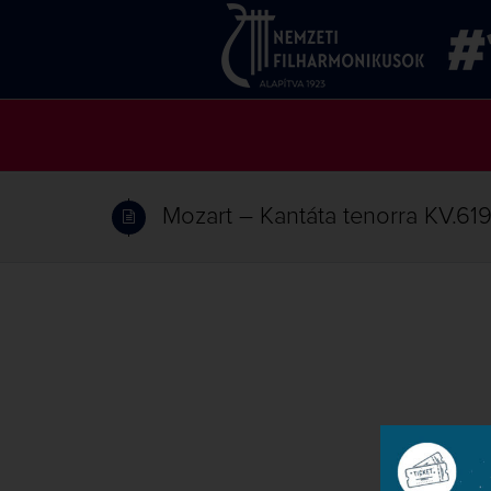
Mozart – Kantáta tenorra KV.619