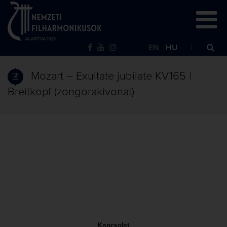
EN
HU
Mozart – Exultate jubilate KV.165 |
Breitkopf (zongorakivonat)
Kapcsolat