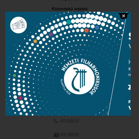
Közérdekű adatok
Sajtószoba
Adatvédelem
Impresszum
NEMZETI
FILHARMONIKUSOK
1095 Budapest, Komor Marcell u. 1. (Müpa)
411-6600
411-6699