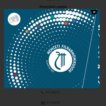
Közérdekű adatok
Sajtószoba
Adatvédelem
Impresszum
NEMZETI
FILHARMONIKUSOK
1095 Budapest, Komor Marcell u. 1. (Müpa)
411-6600
411-6699