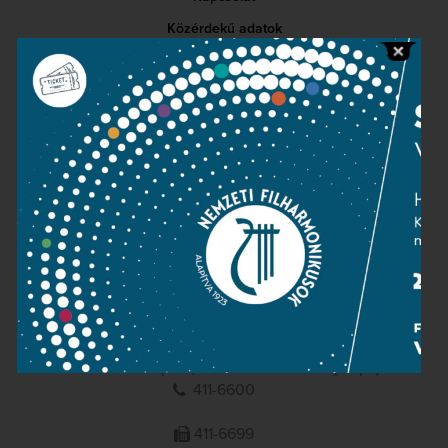
Közérdekű adatok
Sajtószoba
Adatvédelem
Impresszum
NEMZETI
FILHARMONIKUSOK
1095 Budapest, Komor Marcell u. 1. (Müpa)
411-6600
411-6699