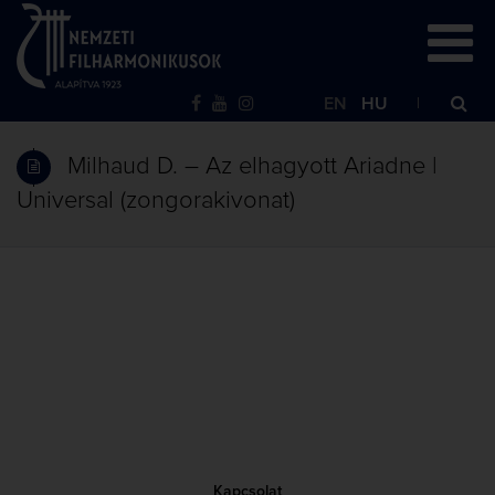
EN
HU
Milhaud D. – Az elhagyott Ariadne |
Universal (zongorakivonat)
Kapcsolat