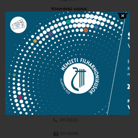
Közérdekű adatok
Sajtószoba
Adatvédelem
Impresszum
NEMZETI
FILHARMONIKUSOK
1095 Budapest, Komor Marcell u. 1. (Müpa)
411-6600
411-6699