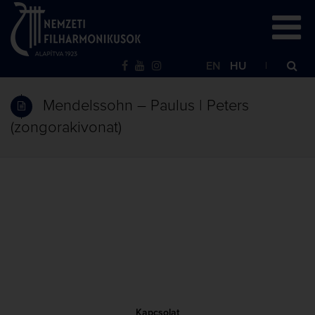
EN
HU
Mendelssohn – Paulus | Peters
(zongorakivonat)
Kapcsolat