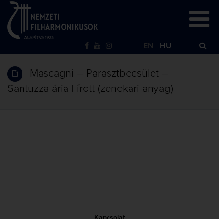
EN
HU
Mascagni – Parasztbecsület –
Santuzza ária | írott (zenekari anyag)
Kapcsolat