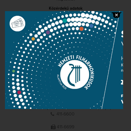
Közérdekű adatok
Sajtószoba
Adatvédelem
Impresszum
NEMZETI
FILHARMONIKUSOK
1095 Budapest, Komor Marcell u. 1. (Müpa)
411-6600
411-6699