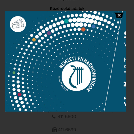
Közérdekű adatok
Sajtószoba
Adatvédelem
Impresszum
NEMZETI
FILHARMONIKUSOK
1095 Budapest, Komor Marcell u. 1. (Müpa)
411-6600
411-6699