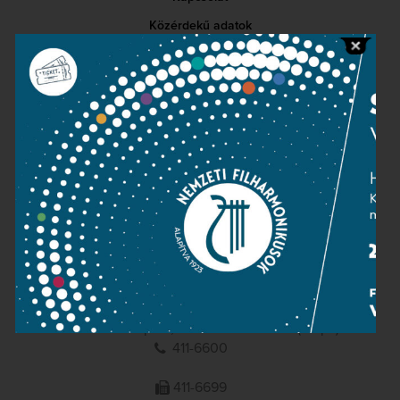
Közérdekű adatok
Sajtószoba
Adatvédelem
Impresszum
NEMZETI
FILHARMONIKUSOK
1095 Budapest, Komor Marcell u. 1. (Müpa)
411-6600
411-6699