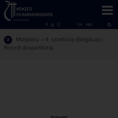
EN
HU
Malipiero – II. szimfónia (Elégikus) |
Ricordi (kispartitúra)
Kapcsolat