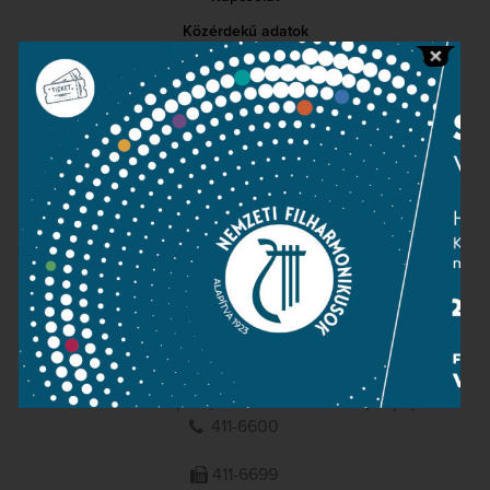
Közérdekű adatok
Sajtószoba
Adatvédelem
Impresszum
NEMZETI
FILHARMONIKUSOK
1095 Budapest, Komor Marcell u. 1. (Müpa)
411-6600
411-6699