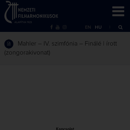
EN
HU
Mahler – IV. szimfónia – Finálé | írott
(zongorakivonat)
Kapcsolat