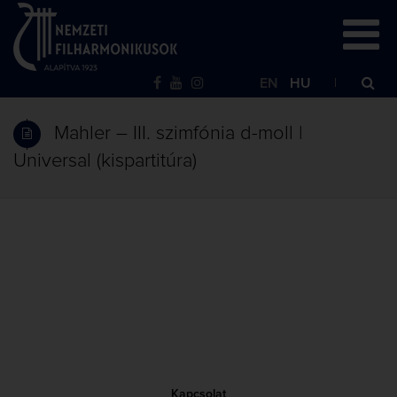
EN
HU
Mahler – III. szimfónia d-moll |
Universal (kispartitúra)
Kapcsolat