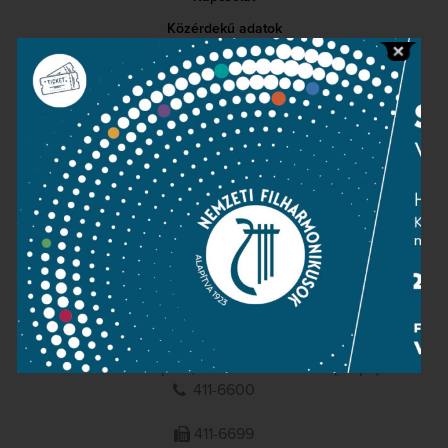
Közérdekű adatok
Sajtószoba
Adatvédelem
Impresszum
NEMZETI
FILHARMONIKUSOK
1095 Budapest, Komor Marcell u. 1. (Müpa)
411-6600
411-6699