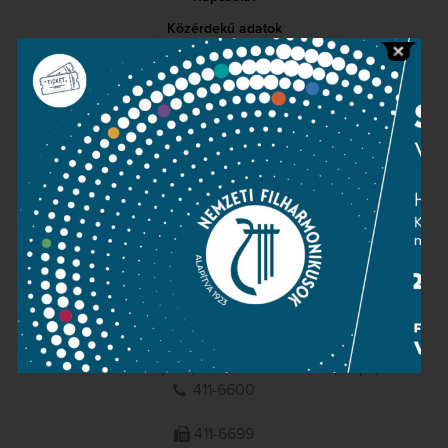
Közérdekű adatok
Sajtószoba
Adatvédelem
Impresszum
NEMZETI
FILHARMONIKUSOK
1095 Budapest, Komor Marcell u. 1. (Müpa)
411-6600
411-6699