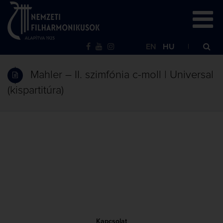
EN
HU
Mahler – II. szimfónia c-moll | Universal
(kispartitúra)
Kapcsolat