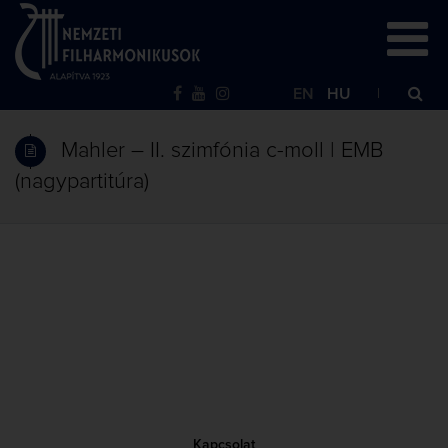
EN
HU
Mahler – II. szimfónia c-moll | EMB
(nagypartitúra)
Kapcsolat