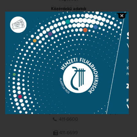
Közérdekű adatok
Sajtószoba
Adatvédelem
Impresszum
NEMZETI
FILHARMONIKUSOK
1095 Budapest, Komor Marcell u. 1. (Müpa)
411-6600
411-6699