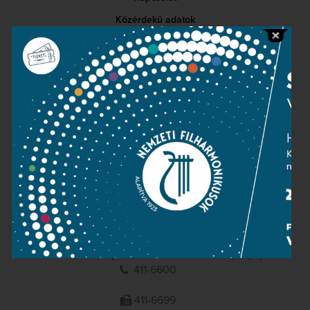
Közérdekű adatok
Sajtószoba
Adatvédelem
Impresszum
NEMZETI
FILHARMONIKUSOK
1095 Budapest, Komor Marcell u. 1. (Müpa)
411-6600
411-6699