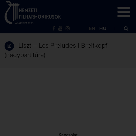
EN
HU
Liszt – Les Preludes | Breitkopf
(nagypartitúra)
Kapcsolat