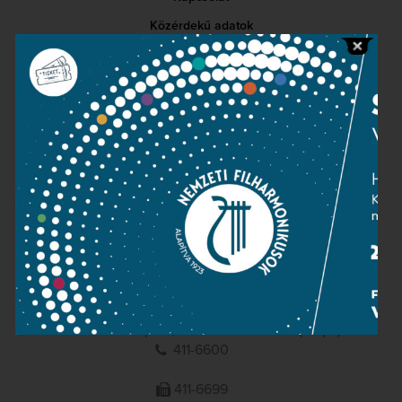
Közérdekű adatok
Sajtószoba
Adatvédelem
Impresszum
NEMZETI
FILHARMONIKUSOK
1095 Budapest, Komor Marcell u. 1. (Müpa)
411-6600
411-6699