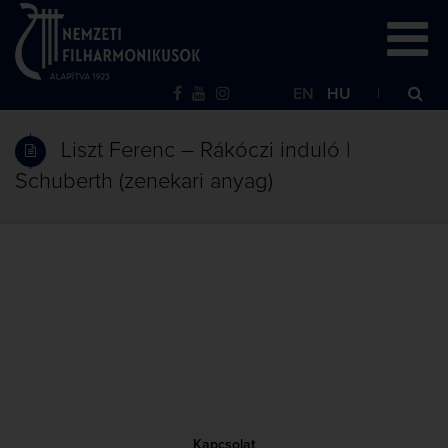
EN
HU
Liszt Ferenc – Rákóczi induló |
Schuberth (zenekari anyag)
Kapcsolat