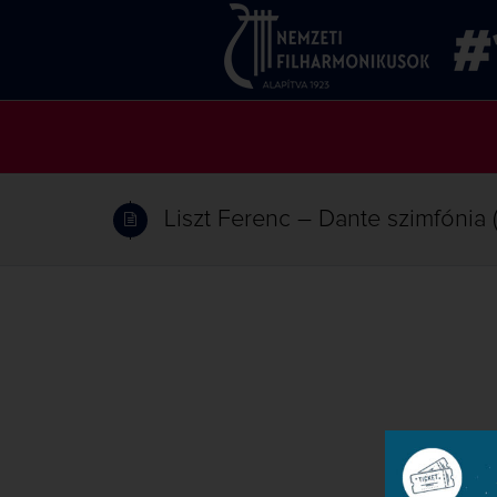
Liszt Ferenc – Dante szimfónia (