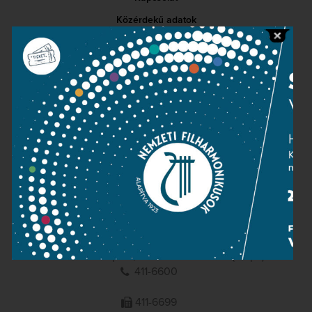
Közérdekű adatok
Sajtószoba
Adatvédelem
Impresszum
NEMZETI
FILHARMONIKUSOK
1095 Budapest, Komor Marcell u. 1. (Müpa)
411-6600
411-6699