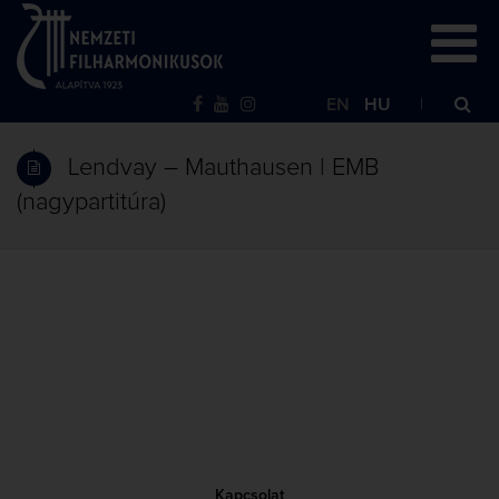
EN
HU
Lendvay – Mauthausen | EMB
(nagypartitúra)
Kapcsolat