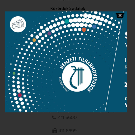
Közérdekű adatok
Sajtószoba
Adatvédelem
Impresszum
NEMZETI
FILHARMONIKUSOK
1095 Budapest, Komor Marcell u. 1. (Müpa)
411-6600
411-6699