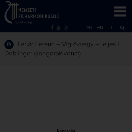
EN
HU
Lehár Ferenc – Víg özvegy – teljes |
Doblinger (zongorakivonat)
Kapcsolat