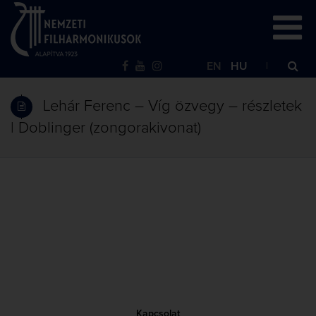
EN
HU
Lehár Ferenc – Víg özvegy – részletek
| Doblinger (zongorakivonat)
Kapcsolat