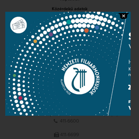
Közérdekű adatok
Sajtószoba
Adatvédelem
Impresszum
NEMZETI
FILHARMONIKUSOK
1095 Budapest, Komor Marcell u. 1. (Müpa)
411-6600
411-6699