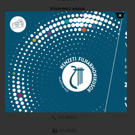
Közérdekű adatok
Sajtószoba
Adatvédelem
Impresszum
NEMZETI
FILHARMONIKUSOK
1095 Budapest, Komor Marcell u. 1. (Müpa)
411-6600
411-6699