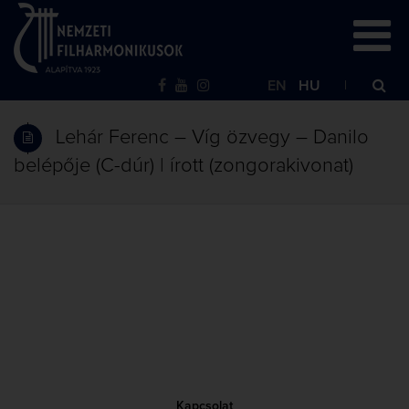
EN
HU
Lehár Ferenc – Víg özvegy – Danilo
belépője (C-dúr) | írott (zongorakivonat)
Kapcsolat