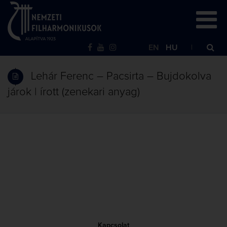
EN
HU
Lehár Ferenc – Pacsirta – Bujdokolva
járok | írott (zenekari anyag)
Kapcsolat