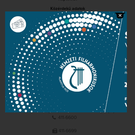
Közérdekű adatok
Sajtószoba
Adatvédelem
Impresszum
NEMZETI
FILHARMONIKUSOK
1095 Budapest, Komor Marcell u. 1. (Müpa)
411-6600
411-6699