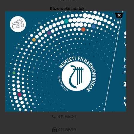
Közérdekű adatok
Sajtószoba
Adatvédelem
Impresszum
NEMZETI
FILHARMONIKUSOK
1095 Budapest, Komor Marcell u. 1. (Müpa)
411-6600
411-6699