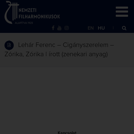
EN
HU
Lehár Ferenc – Cigányszerelem –
Zórika, Zórika | írott (zenekari anyag)
Kapcsolat