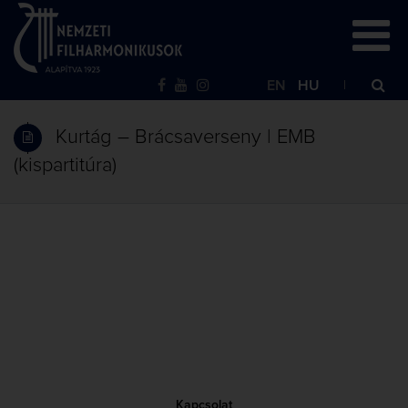
EN
HU
Kurtág – Brácsaverseny | EMB
(kispartitúra)
Kapcsolat