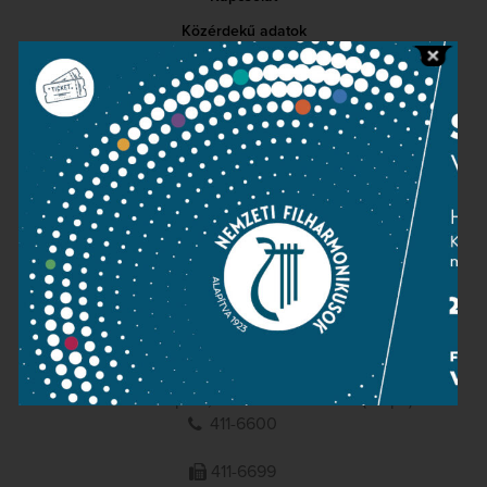
Közérdekű adatok
Sajtószoba
Adatvédelem
Impresszum
NEMZETI
FILHARMONIKUSOK
1095 Budapest, Komor Marcell u. 1. (Müpa)
411-6600
411-6699