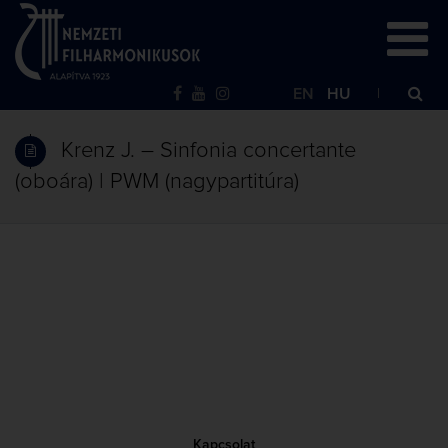
EN
HU
Krenz J. – Sinfonia concertante
(oboára) | PWM (nagypartitúra)
Kapcsolat