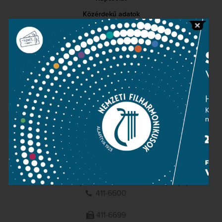
Közérdekű adatok
Sajtószoba
Adatvédelem
Impresszum
NEMZETI
FILHARMONIKUSOK
1095 Budapest, Komor Marcell u. 1. (Müpa)
411-6600
411-6699