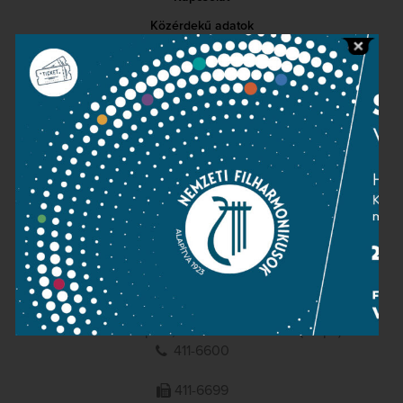
Közérdekű adatok
Sajtószoba
Adatvédelem
Impresszum
NEMZETI
FILHARMONIKUSOK
1095 Budapest, Komor Marcell u. 1. (Müpa)
411-6600
411-6699