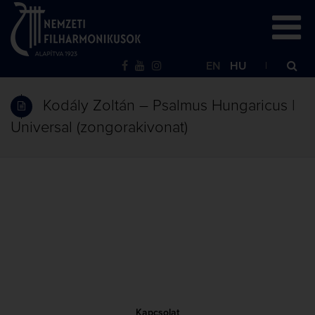
EN
HU
Kodály Zoltán – Psalmus Hungaricus |
Universal (zongorakivonat)
Kapcsolat