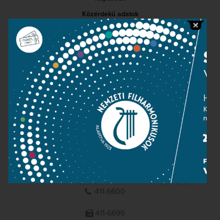
Közérdekű adatok
Sajtószoba
Adatvédelem
Impresszum
NEMZETI
FILHARMONIKUSOK
1095 Budapest, Komor Marcell u. 1. (Müpa)
411-6600
411-6699