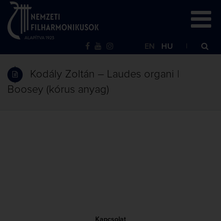
EN
HU
Kodály Zoltán – Laudes organi |
Boosey (kórus anyag)
Kapcsolat