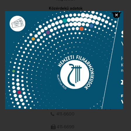
Közérdekű adatok
Sajtószoba
Adatvédelem
Impresszum
NEMZETI
FILHARMONIKUSOK
1095 Budapest, Komor Marcell u. 1. (Müpa)
411-6600
411-6699