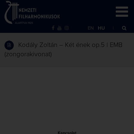
EN
HU
Kodály Zoltán – Két ének op.5 | EMB
(zongorakivonat)
Kapcsolat