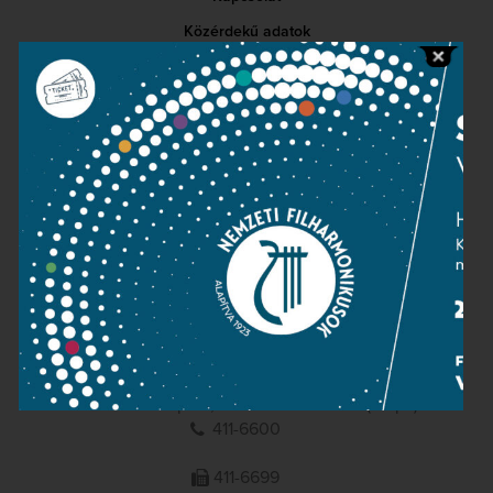
Közérdekű adatok
Sajtószoba
Adatvédelem
Impresszum
NEMZETI
FILHARMONIKUSOK
1095 Budapest, Komor Marcell u. 1. (Müpa)
411-6600
411-6699