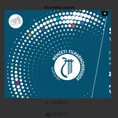
Közérdekű adatok
Sajtószoba
Adatvédelem
Impresszum
NEMZETI
FILHARMONIKUSOK
1095 Budapest, Komor Marcell u. 1. (Müpa)
411-6600
411-6699