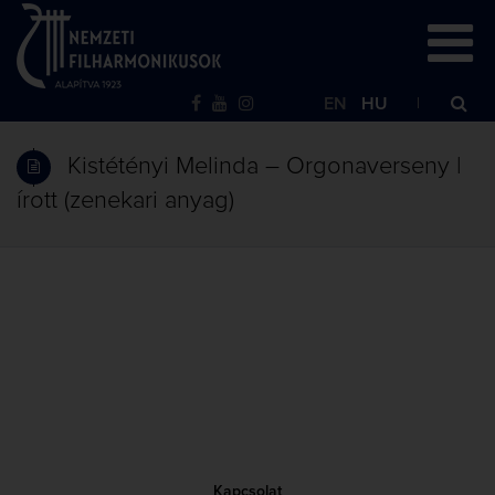
EN
HU
Kistétényi Melinda – Orgonaverseny |
írott (zenekari anyag)
Kapcsolat