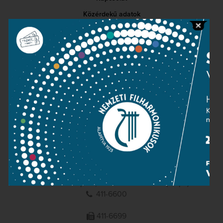
Közérdekű adatok
Sajtószoba
Adatvédelem
Impresszum
NEMZETI
FILHARMONIKUSOK
1095 Budapest, Komor Marcell u. 1. (Müpa)
411-6600
411-6699