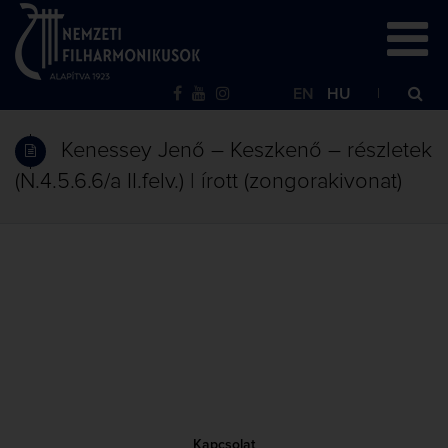
EN
HU
Kenessey Jenő – Keszkenő – részletek
(N.4.5.6.6/a II.felv.) | írott (zongorakivonat)
Kapcsolat