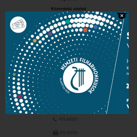
Közérdekű adatok
Sajtószoba
Adatvédelem
Impresszum
NEMZETI
FILHARMONIKUSOK
1095 Budapest, Komor Marcell u. 1. (Müpa)
411-6600
411-6699