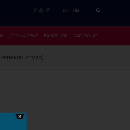
EN
HU
NK
ÚTON A ZENE
BARÁTI KÖR
KAPCSOLAT
(zenekari anyag)