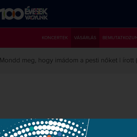
KONCERTEK
VÁSÁRLÁS
BEMUTATKOZU
Mondd meg, hogy imádom a pesti nőket | írott 