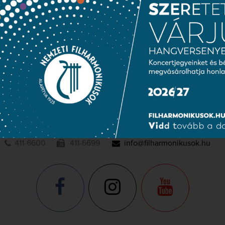
Közérdekű adatok
Sajtószoba
Adatvédelem
NEMZETI
FILHARMONIKUSOK
1095 Budapest, Komor Marcell u. 1. (Müpa)
411-6600
411-6699
info@filharmonikusok.hu