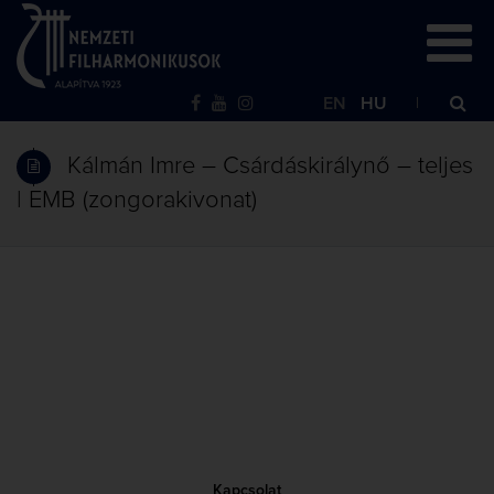
EN
HU
Kálmán Imre – Csárdáskirálynő – teljes
| EMB (zongorakivonat)
Kapcsolat