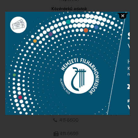
Közérdekű adatok
Sajtószoba
Adatvédelem
Impresszum
NEMZETI
FILHARMONIKUSOK
1095 Budapest, Komor Marcell u. 1. (Müpa)
411-6600
411-6699