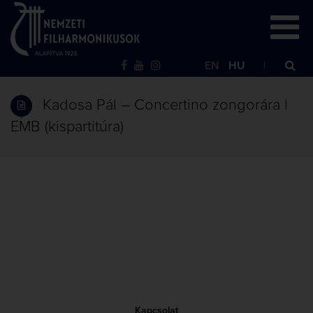
EN
HU
Kadosa Pál – Concertino zongorára |
EMB (kispartitúra)
Kapcsolat