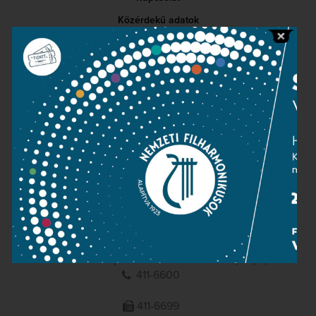
Közérdekű adatok
Sajtószoba
Adatvédelem
Impresszum
NEMZETI
FILHARMONIKUSOK
1095 Budapest, Komor Marcell u. 1. (Müpa)
411-6600
411-6699