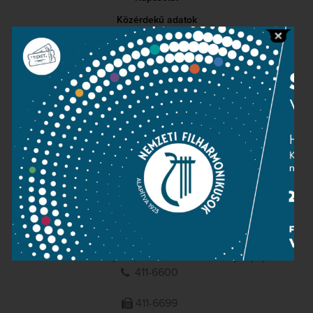
Közérdekű adatok
Sajtószoba
Adatvédelem
Impresszum
NEMZETI
FILHARMONIKUSOK
1095 Budapest, Komor Marcell u. 1. (Müpa)
411-6600
411-6699