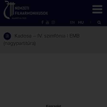
EN
HU
Kadosa – IV. szimfónia | EMB
(nagypartitúra)
Kapcsolat