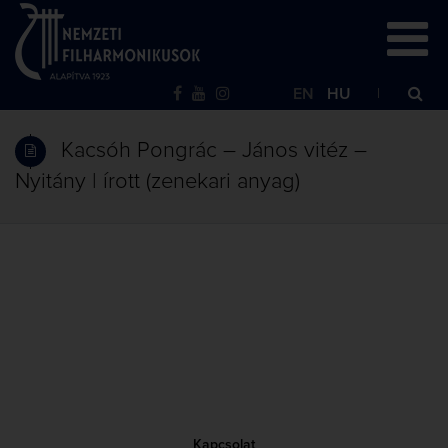
EN
HU
Kacsóh Pongrác – János vitéz –
Nyitány | írott (zenekari anyag)
Kapcsolat