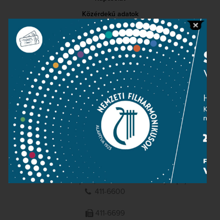
Közérdekű adatok
Sajtószoba
Adatvédelem
Impresszum
NEMZETI
FILHARMONIKUSOK
1095 Budapest, Komor Marcell u. 1. (Müpa)
411-6600
411-6699