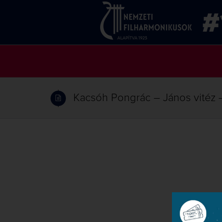
Kacsóh Pongrác – János vitéz – 