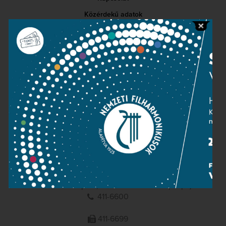
Közérdekű adatok
Sajtószoba
Adatvédelem
Impresszum
NEMZETI
FILHARMONIKUSOK
1095 Budapest, Komor Marcell u. 1. (Müpa)
411-6600
411-6699